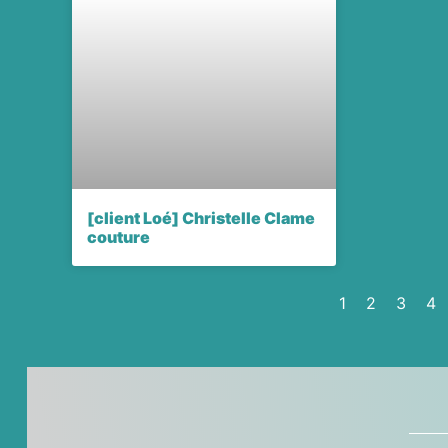
[client Loé] Christelle Clame
couture
1
2
3
4