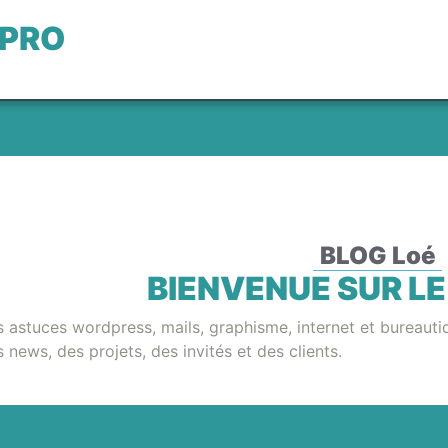
 PRO
BLOG Loé
BIENVENUE SUR LE
 astuces wordpress, mails, graphisme, internet et bureauti
 news, des projets, des invités et des clients.