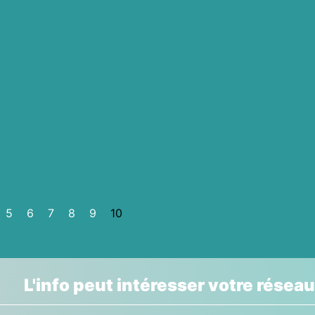
5
6
7
8
9
10
L'info peut intéresser votre réseau