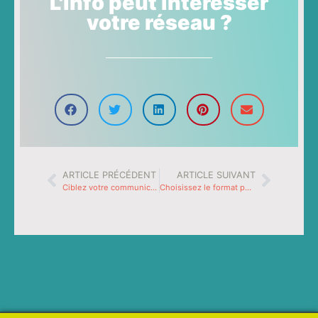
L'info peut intéresser
votre réseau ?
ARTICLE PRÉCÉDENT
ARTICLE SUIVANT
Ciblez votre communication
Choisissez le format pertinent