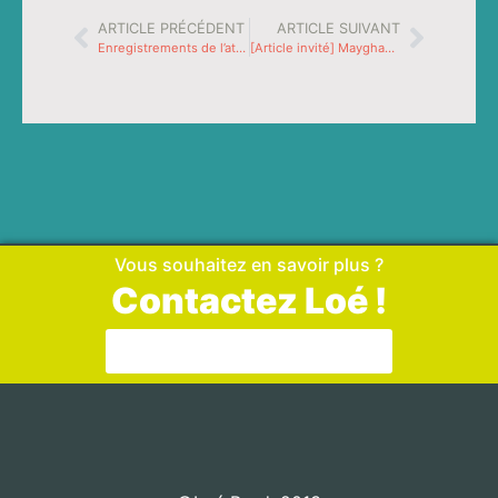
ARTICLE PRÉCÉDENT
ARTICLE SUIVANT
Enregistrements de l’atelier Pinterest
[Article invité] Mayghan DOLMY créatrice des livres La boîte de Charlie
Vous souhaitez en savoir plus ?
Contactez Loé !
Aller sur la page de contact