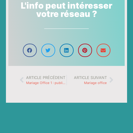
L'info peut intéresser
votre réseau ?
ARTICLE PRÉCÉDENT
ARTICLE SUIVANT
Mariage Office 1 : publipostage
Mariage office