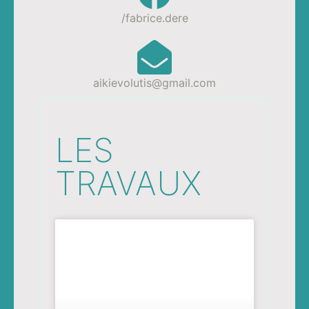
/fabrice.dere
aikievolutis@gmail.com
LES
TRAVAUX