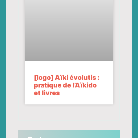
[logo] Aïki évolutis :
pratique de l’Aïkido
et livres