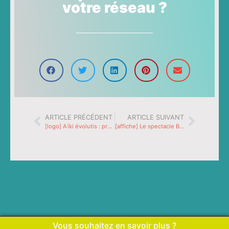
votre réseau ?
ARTICLE PRÉCÉDENT
ARTICLE SUIVANT
[logo] Aïki évolutis : pratique de l’Aïkido et livres
[affiche] Le spectacle Bidule Truc
Vous souhaitez en savoir plus ?