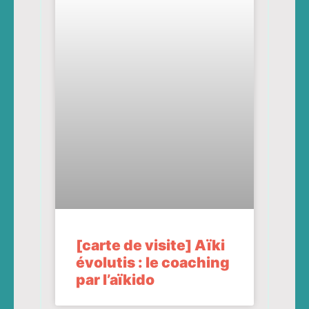
[carte de visite] Aïki
évolutis : le coaching
par l’aïkido