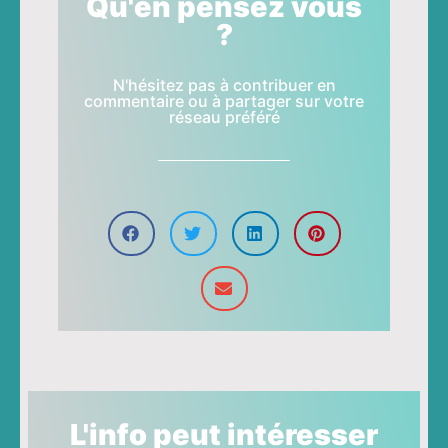
Qu'en pensez vous
?
N'hésitez pas à contribuer en
commentaire ou à partager sur votre
réseau préféré
L'info peut intéresser