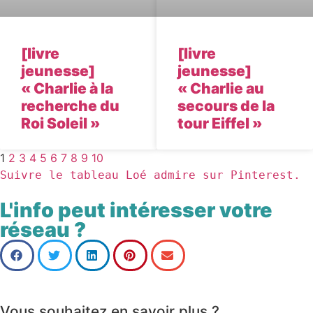
[livre
[livre
jeunesse]
jeunesse]
« Charlie à la
« Charlie au
recherche du
secours de la
Roi Soleil »
tour Eiffel »
1
2
3
4
5
6
7
8
9
10
Suivre le tableau Loé admire sur Pinterest.
L'info peut intéresser votre
réseau ?
Vous souhaitez en savoir plus ?