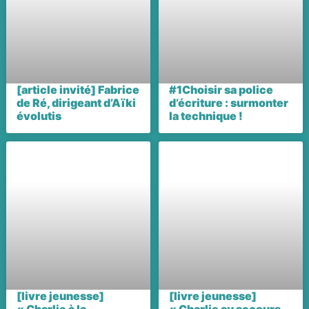
[article invité] Fabrice
#1Choisir sa police
de Ré, dirigeant d’Aïki
d’écriture : surmonter
évolutis
la technique !
[livre jeunesse]
[livre jeunesse]
« Charlie à la
« Charlie au secours