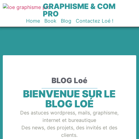
GRAPHISME & COM
PRO
Home
Book
Blog
Contactez Loé !
BLOG Loé
BIENVENUE SUR LE
BLOG LOÉ
Des astuces wordpress, mails, graphisme,
internet et bureautique
Des news, des projets, des invités et des
clients.