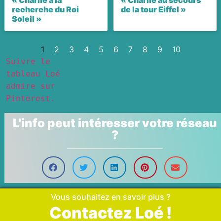
recherche du Roi
de la tour Eiffel »
Soleil »
1
2
3
4
5
6
7
8
9
10
Suivre le
tableau Loé
admire sur
Pinterest.
L'info peut intéresser votre réseau
?
Vous souhaitez en savoir plus ?
Contactez Loé !