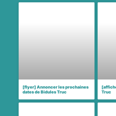
[flyer] Annoncer les prochaines
[affich
dates de Bidules Truc
Truc