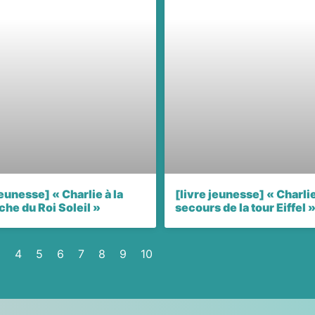
jeunesse] « Charlie à la
[livre jeunesse] « Charli
he du Roi Soleil »
secours de la tour Eiffel 
3
4
5
6
7
8
9
10