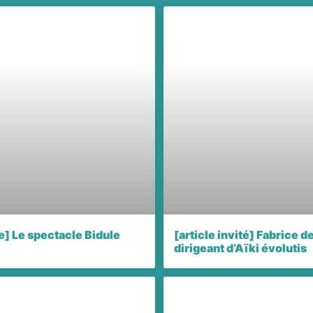
e] Le spectacle Bidule
[article invité] Fabrice d
dirigeant d’Aïki évolutis