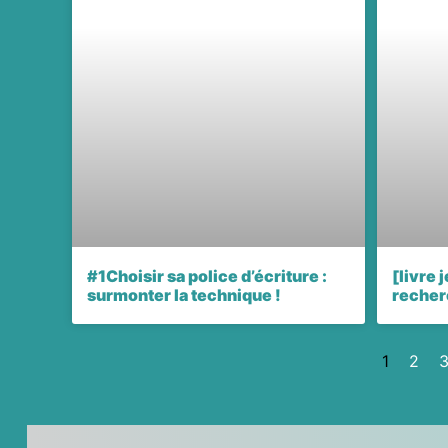
#1Choisir sa police d’écriture :
[livre 
surmonter la technique !
recherc
1
2