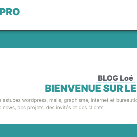
 PRO
BLOG Loé
BIENVENUE SUR LE
 astuces wordpress, mails, graphisme, internet et bureauti
 news, des projets, des invités et des clients.