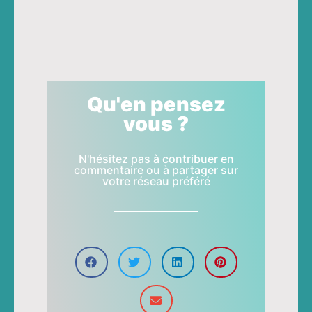
Qu'en pensez
vous ?
N'hésitez pas à contribuer en
commentaire ou à partager sur
votre réseau préféré