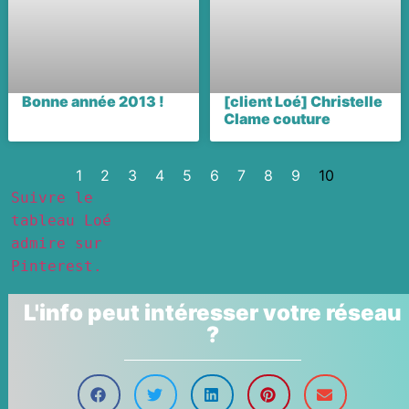
Bonne année 2013 !
[client Loé] Christelle
Clame couture
1
2
3
4
5
6
7
8
9
10
Suivre le
tableau Loé
admire sur
Pinterest.
L'info peut intéresser votre réseau
?