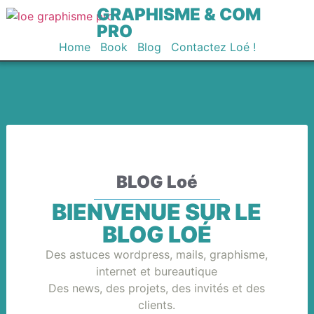
GRAPHISME & COM
PRO
Home
Book
Blog
Contactez Loé !
BLOG Loé
BIENVENUE SUR LE
BLOG LOÉ
Des astuces wordpress, mails, graphisme,
internet et bureautique
Des news, des projets, des invités et des
clients.