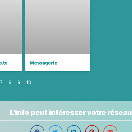
exte
Messagerie
7
8
9
10
L'info peut intéresser votre réseau