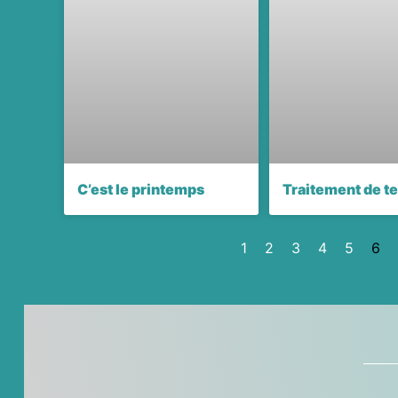
C’est le printemps
Traitement de t
1
2
3
4
5
6