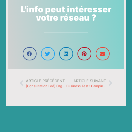
L'info peut intéresser
votre réseau ?
ARTICLE PRÉCÉDENT
ARTICLE SUIVANT
[Consultation Loé] Organisation de votre contenu 1h
Business Test : Campings – Évaluez votre présence sur le web