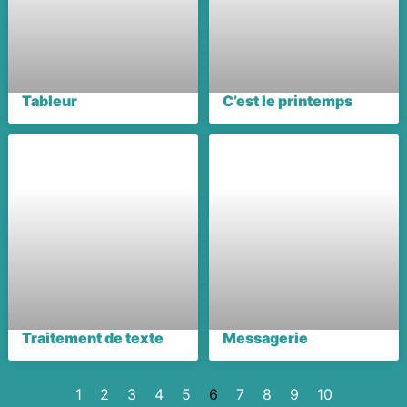
Tableur
C’est le printemps
Traitement de texte
Messagerie
1
2
3
4
5
6
7
8
9
10