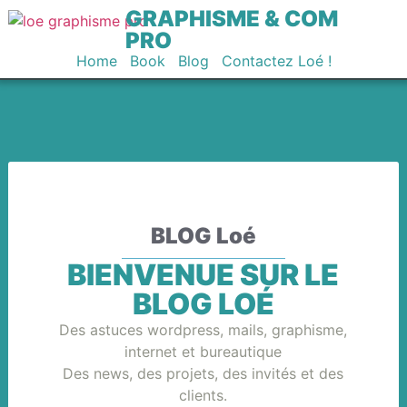
GRAPHISME & COM
PRO
Home
Book
Blog
Contactez Loé !
BLOG Loé
BIENVENUE SUR LE
BLOG LOÉ
Des astuces wordpress, mails, graphisme,
internet et bureautique
Des news, des projets, des invités et des
clients.