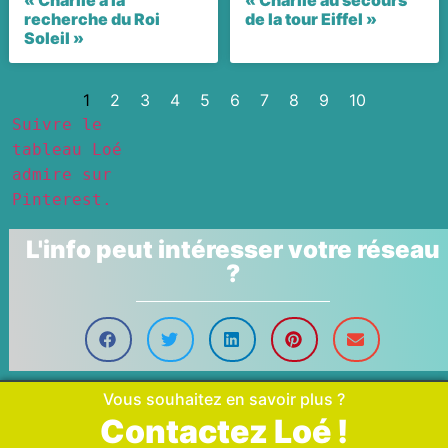
recherche du Roi
de la tour Eiffel »
Soleil »
1
2
3
4
5
6
7
8
9
10
Suivre le
tableau Loé
admire sur
Pinterest.
L'info peut intéresser votre réseau
?
Vous souhaitez en savoir plus ?
Contactez Loé !