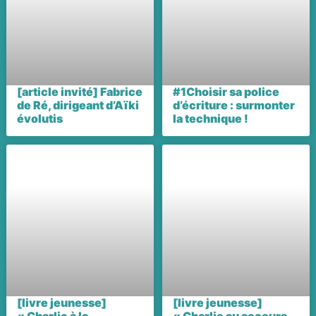
[article invité] Fabrice
#1Choisir sa police
de Ré, dirigeant d’Aïki
d’écriture : surmonter
évolutis
la technique !
[livre jeunesse]
[livre jeunesse]
« Charlie à la
« Charlie au secours