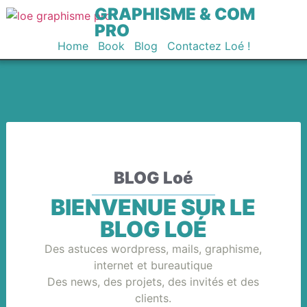
GRAPHISME & COM
PRO
Home
Book
Blog
Contactez Loé !
BLOG Loé
BIENVENUE SUR LE
BLOG LOÉ
Des astuces wordpress, mails, graphisme,
internet et bureautique
Des news, des projets, des invités et des
clients.