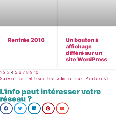
Rentrée 2016
Un bouton à
affichage
différé sur un
site WordPress
1
2
3
4
5
6
7
8
9
10
Suivre le tableau Loé admire sur Pinterest.
L'info peut intéresser votre
réseau ?